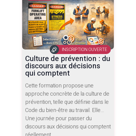
informatique (variables, boucles,
conditions) tout en développant leur
créativité et leur esprit logique. Le
stage alterne théorie, pratique et
petits défis en équipe dans une
ambiance dynamique et adaptée
INSCRIPTION OUVERTE
aux 10–12 ans.
Culture de prévention : du
discours aux décisions
qui comptent
Cette formation propose une
approche concrète de la culture de
prévention, telle que définie dans le
Code du bien-être au travail. Elle
montre que la culture ne se limite
Une journée pour passer du
pas à des actions de sensibilisation,
discours aux décisions qui comptent
mais qu’elle résulte des décisions
réellement.