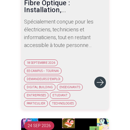
Fibre Optique :
Installation,
Raccordement et Bonnes
Spécialement conçue pour les
Pratiques
électriciens, techniciens et
informaticiens, tout en restant
accessible à toute personne
souhaitant développer ses
compétences dans le domaine des
18 SEPTEMBRE 2026
réseaux, cette formation allie théorie
EE-CAMPUS – TOURNAI
et pratique pour maîtriser les bases
DEMANDEURS D'EMPLOI
du câblage réseau cuivre et fibre
DIGITAL BUILDING
ENSEIGNANTS
optique. Les participants
ENTREPRISES
ETUDIANT
découvrent les différents types de
PARTICULIER
TECHNOLOGIES
câbles, leurs performances, les
débits associés et les bonnes
pratiques d'installation. Des
24 SEP 2026