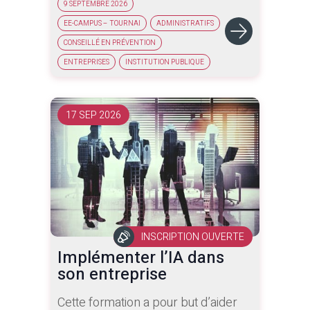
9 SEPTEMBRE 2026
interpréter les indicateurs et en tirer
EE-CAMPUS – TOURNAI
ADMINISTRATIFS
des décisions pertinentes.
CONSEILLÉ EN PRÉVENTION
ENTREPRISES
INSTITUTION PUBLIQUE
17 SEP 2026
INSCRIPTION OUVERTE
Implémenter l’IA dans
son entreprise
Cette formation a pour but d’aider