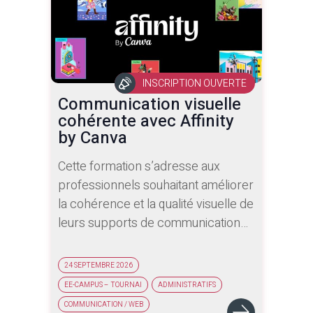
exercices pratiques de
raccordement RJ45 et de fibre
optique permettent une mise en
application directe des
connaissances acquises.
INSCRIPTION OUVERTE
Communication visuelle
cohérente avec Affinity
by Canva
Cette formation s’adresse aux
professionnels souhaitant améliorer
la cohérence et la qualité visuelle de
leurs supports de communication
réalisés avec Affinity.
Les participants apprennent à
24 SEPTEMBRE 2026
structurer leurs documents, à
EE-CAMPUS – TOURNAI
ADMINISTRATIFS
harmoniser couleurs, typographies
COMMUNICATION / WEB