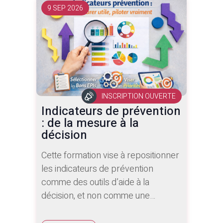
9 SEP 2026
INSCRIPTION OUVERTE
Indicateurs de prévention
: de la mesure à la
décision
Cette formation vise à repositionner
les indicateurs de prévention
comme des outils d’aide à la
décision, et non comme une
obligation de reporting.
Conçu pour les acteurs qui doivent