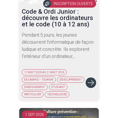
INSCRIPTION OUVERTE
Code & Ordi Junior :
découvre les ordinateurs
et le code (10 à 12 ans)
Pendant 5 jours, les jeunes
découvrent l’informatique de façon
ludique et concrète. Ils explorent
l’intérieur d’un ordinateur,
apprennent le rôle des différents
composants et découvrent
17 AOÛT 2026 AU 21 AOÛT 2026
comment installer un PC Windows
EE-CAMPUS – TOURNAI
DÉVELOPPEMENT
de base. Ils s’initient ensuite à la
ENSEIGNEMENT
ETUDIANT
programmation avec Scratch à
PARTICULIER
TECHNOLOGIES
travers des animations, quiz et mini-
jeux interactifs. Les enfants
découvrent les bases de la logique
1 SEP 2026