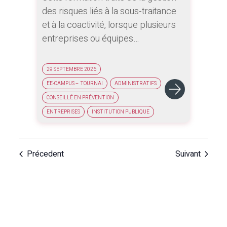
l’essentiel ?
des risques liés à la sous-traitance
et à la coactivité, lorsque plusieurs
entreprises ou équipes
interviennent sur un même site. Elle
met l’accent sur la coordination, la
29 SEPTEMBRE 2026
répartition des rôles, la maîtrise des
EE-CAMPUS – TOURNAI
ADMINISTRATIFS
interfaces et la prévention des
CONSEILLÉ EN PRÉVENTION
risques croisés.
ENTREPRISES
INSTITUTION PUBLIQUE
Une journée de recyclage pour
utiliser l’IA comme outil d’aide au
conseiller en prévention, sans
Précedent
Suivant
remplacer l’expertise humaine ni la
connaissance du terrain.