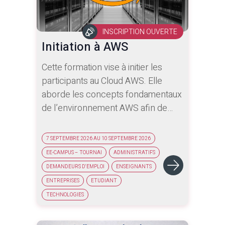
INSCRIPTION OUVERTE
Initiation à AWS
Cette formation vise à initier les
participants au Cloud AWS. Elle
aborde les concepts fondamentaux
de l’environnement AWS afin de
leur permettre d’acquérir les bases
essentielles du cloud computing et
7 SEPTEMBRE 2026 AU 10 SEPTEMBRE 2026
de se préparer à la certification
EE-CAMPUS – TOURNAI
ADMINISTRATIFS
AWS Cloud Practitioner.
DEMANDEURS D'EMPLOI
ENSEIGNANTS
ENTREPRISES
ETUDIANT
TECHNOLOGIES