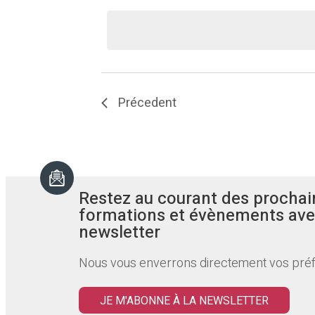
de
de
par
l'une
vues
mot-
des
clé.
entrées
Évènements
du
formulaire
Précedent
entraînera
l'actualisation
de
la
liste
Restez au courant des prochai
formations et évènements ave
des
newsletter
événements
avec
Nous vous enverrons directement vos pré
les
résultats
JE M'ABONNE À LA NEWSLETTER
filtrés.