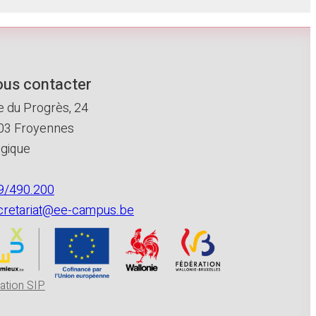
us contacter
e du Progrès, 24
03 Froyennes
lgique
9/490.200
cretariat@ee-campus.be
ation SIP