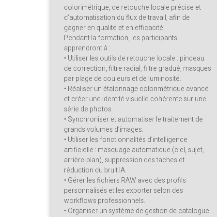
colorimétrique, de retouche locale précise et
d’automatisation du flux de travail, afin de
gagner en qualité et en efficacité.
Pendant la formation, les participants
apprendront à :
• Utiliser les outils de retouche locale : pinceau
de correction, filtre radial, filtre gradué, masques
par plage de couleurs et de luminosité.
• Réaliser un étalonnage colorimétrique avancé
et créer une identité visuelle cohérente sur une
série de photos.
• Synchroniser et automatiser le traitement de
grands volumes d’images.
• Utiliser les fonctionnalités d’intelligence
artificielle : masquage automatique (ciel, sujet,
arrière-plan), suppression des taches et
réduction du bruit IA.
• Gérer les fichiers RAW avec des profils
personnalisés et les exporter selon des
workflows professionnels.
• Organiser un système de gestion de catalogue