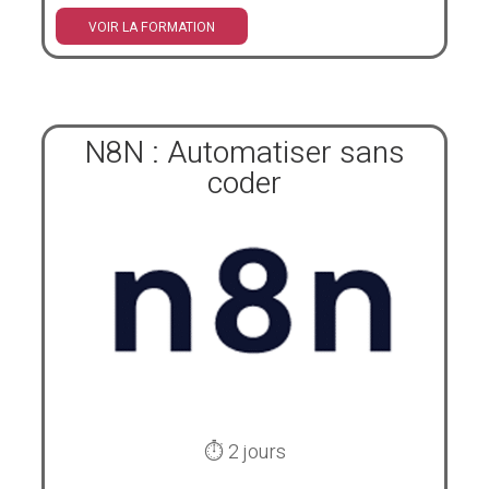
VOIR LA FORMATION
N8N : Automatiser sans
coder
⏱ 2 jours