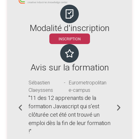
Modalité d'inscription
INSCRIPTION
Avis sur la formation
tan e-
Sébastien
Eurometropolitan
Huber
Claeyssens
e-campus
Desc
"11 des 12 apprenants de la
"En 2
té
formation Javascript qui s'est
agen
clôturée cet été ont trouvé un
formé
emploi dès la fin de leur formation
!"