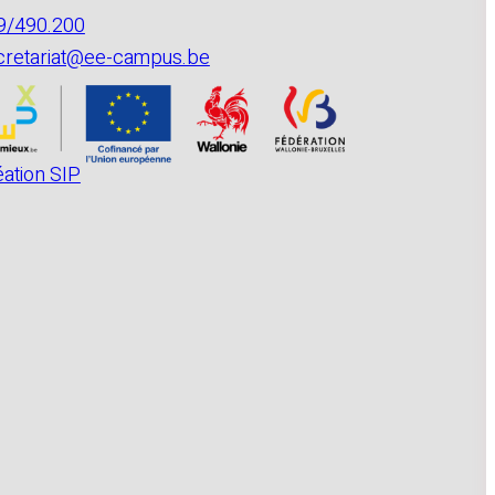
9/490.200
cretariat@ee-campus.be
éation SIP