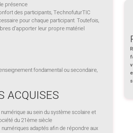
t de présence
confort des participants, TechnofuturTIC
cessaire pour chaque participant. Toutefois,
ibres d’apporter leur propre matériel
R
f
v
enseignement fondamental ou secondaire,
e
s
 ACQUISES
du numérique au sein du système scolaire et
ociété du 21ème siècle
ils numériques adaptés afin de répondre aux