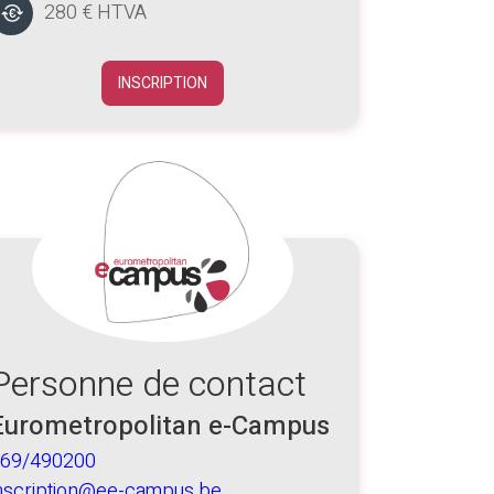
280 € HTVA
INSCRIPTION
Personne de contact
Eurometropolitan e-Campus
69/490200
nscription@ee-campus.be