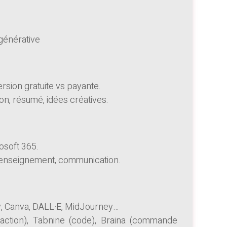
 générative
ersion gratuite vs payante.
ion, résumé, idées créatives.
osoft 365.
, enseignement, communication.
ty, Canva, DALL·E, MidJourney…
daction), Tabnine (code), Braina (commande