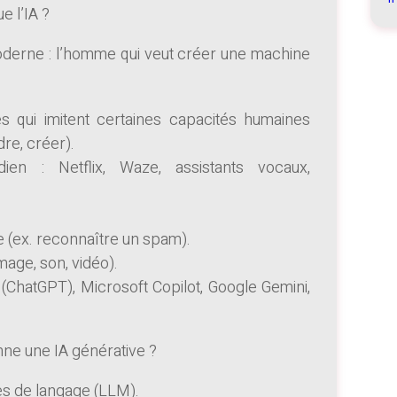
e l’IA ?
derne : l’homme qui veut créer une machine
es qui imitent certaines capacités humaines
re, créer).
ien : Netflix, Waze, assistants vocaux,
e (ex. reconnaître un spam).
mage, son, vidéo).
ChatGPT), Microsoft Copilot, Google Gemini,
nne une IA générative ?
es de langage (LLM).