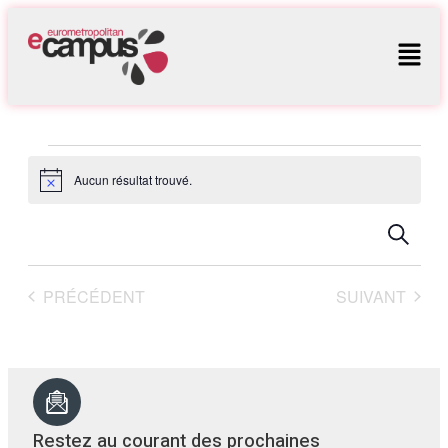
Aucun résultat trouvé.
Notice
Rech
Na
RECHER
de
et
vu
navig
PRÉCÉDENT
SUIVANT
Év
de
vues
Évèn
Restez au courant des prochaines