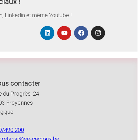
ciaux !
, Linkedin et même Youtube !
us contacter
e du Progrès, 24
03 Froyennes
lgique
9/490.200
cretariat@ee-campus.be