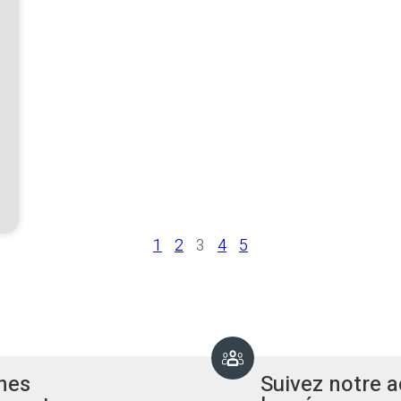
1
2
3
4
5
nes
Suivez notre a